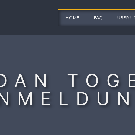
HOME
FAQ
ÜBER U
DAN TOG
NMELDU